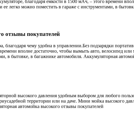
кумуляторе, благодаря емкости в 1500 мАч, – этого времени впо
и ее легко можно поместить в гараже с инструментами, в бытовк
о отзывы покупателей
а, благодаря чему удобна в управлении.Без подзарядки портати
о времени вполне достаточно, чтобы вымыть авто, велосипед или
ами, в бытовке, в багажнике автомобиля. Аккумуляторная автомо
торной высокого давления удобным выбором для любого пользов
приусадебной территории или на даче. Мини мойка высокого дав
ляторная автомойка высокого отзывы покупателей