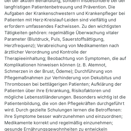
bei der akuten Behandlung, sondern insbesondere bei der
langfristigen Patientenbetreuung und Prävention. Die
Aufgaben der Krankenschwestern und Krankenpfleger bei
Patienten mit Herz‑Kreislauf‑Leiden sind vielfältig und
erfordern umfassendes Fachwissen. Zu den wichtigsten
Tätigkeiten gehören: regelmäßige Überwachung vitaler
Parameter (Blutdruck, Puls, Sauerstoffsättigung,
Herzfrequenz); Verabreichung von Medikamenten nach
ärztlicher Verordnung und Kontrolle der
Therapieeinhaltung; Beobachtung von Symptomen, die auf
Komplikationen hinweisen können (z. B. Atemnot,
Schmerzen in der Brust, Ödeme); Durchführung von
Pflegemaßnahmen zur Verhinderung von Dekubitus und
Thrombosen bei bettlägerigen Patienten; Aufklärung der
Patienten über ihre Erkrankung, Risikofaktoren und
mögliche Lebensstiländerungen. Besonders wichtig ist die
Patientenbildung, die von den Pflegekräften durchgeführt
wird. Durch gezielte Schulungen lernen die Betroffenen:
ihre Symptome besser wahrzunehmen und einzuordnen;
Medikamente korrekt und regelmäßig einzunehmen;
gesunde Ernährungsgewohnheiten zu entwickeln