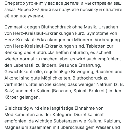
Оператор уточнит у вас все детали и мы отправим ваш
заказ. Через 3-7 дней вы получите посылку и оплатите
её при получении.
Gymnastik gegen Bluthochdruck ohne Musik. Ursachen
von Herz-Kreislauf-Erkrankungen kurz. Symptome von
Herz-Kreislauf-Erkrankungen bei Männern. Vorbeugung
von Herz-Kreislauf-Erkrankungen sind. Tabletten zur
Senkung des Blutdrucks helfen natürlich, es schnell
wieder normal zu machen, aber es wird auch empfohlen,
den Lebensstil zu ändern. Gesunde Ernährung,
Gewichtskontrolle, regelmäßige Bewegung, Rauchen und
Alkohol sind gute Möglichkeiten, Bluthochdruck zu
verhindern. Stellen Sie sicher, dass weniger Natrium (z. B.
Salz) und mehr Kalium (Bananen, Spinat, Brokkoli) in den
Körper gelangen.
Gleichzeitig wird eine langfristige Einnahme von
Medikamenten aus der Kategorie Diuretika nicht
empfohlen, da wichtige Substanzen wie Kalium, Kalzium,
Magnesium zusammen mit überschüssigem Wasser und