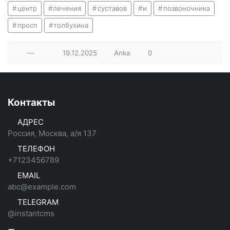
центр
лечения
суставов
и
позвоночника
просп
толбухина
—
19.12.2025
Anka
0
Контакты
АДРЕС
Россия, Москва, а/я 137
ТЕЛЕФОН
+7123456789
EMAIL
abc@example.com
TELEGRAM
@instantcms