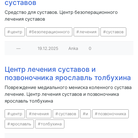
суставов
Средство для суставов. Центр безоперационного
лечения суставов
центр
безоперационного
лечения
суставов
—
19.12.2025
Anka
0
Центр лечения суставов и
позвоночника ярославль толбухина
Повреждение медиального мениска коленного сустава
лечение. Центр лечения суставов и позвоночника
ярославль толбухина
центр
лечения
суставов
и
позвоночника
ярославль
толбухина