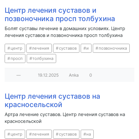
Центр лечения суставов и
позвоночника просп толбухина
Болят суставы лечение в домашних условиях. Центр
лечения суставов и позвоночника просп толбухина
центр
лечения
суставов
и
позвоночника
просп
толбухина
—
19.12.2025
Anka
0
Центр лечения суставов на
красносельской
Артра лечение суставов. Центр лечения суставов на
красносельской
центр
лечения
суставов
на