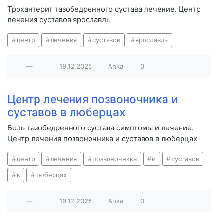
Трохантерит тазобедренного сустава лечение. Центр
лечения суставов ярославль
центр
лечения
суставов
ярославль
—
19.12.2025
Anka
0
Центр лечения позвоночника и
суставов в люберцах
Боль тазобедренного сустава симптомы и лечение.
Центр лечения позвоночника и суставов в люберцах
центр
лечения
позвоночника
и
суставов
в
люберцах
—
19.12.2025
Anka
0