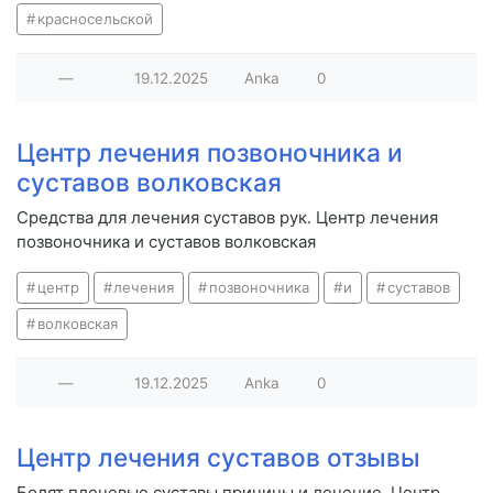
красносельской
—
19.12.2025
Anka
0
Центр лечения позвоночника и
суставов волковская
Средства для лечения суставов рук. Центр лечения
позвоночника и суставов волковская
центр
лечения
позвоночника
и
суставов
волковская
—
19.12.2025
Anka
0
Центр лечения суставов отзывы
Болят плечевые суставы причины и лечение. Центр