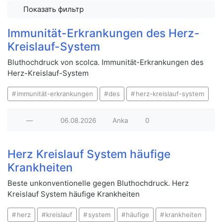
Показать фильтр
Immunität-Erkrankungen des Herz-
Kreislauf-System
Bluthochdruck von scolca. Immunität-Erkrankungen des
Herz-Kreislauf-System
immunität-erkrankungen
des
herz-kreislauf-system
—
06.08.2026
Anka
0
Herz Kreislauf System häufige
Krankheiten
Beste unkonventionelle gegen Bluthochdruck. Herz
Kreislauf System häufige Krankheiten
herz
kreislauf
system
häufige
krankheiten