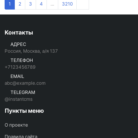
1
2
3
4
...
3210
Контакты
АДРЕС
Россия, Москва, а/я 137
ТЕЛЕФОН
+7123456789
EMAIL
abc@example.com
TELEGRAM
@instantcms
Пункты меню
О проекте
Правила сайта