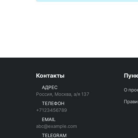
Контакты
Пун
АДРЕС
О про
Россия, Москва, а/я 137
Прави
ТЕЛЕФОН
+7123456789
EMAIL
abc@example.com
TELEGRAM