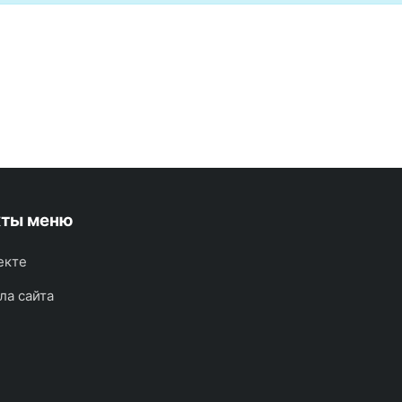
кты меню
екте
ла сайта