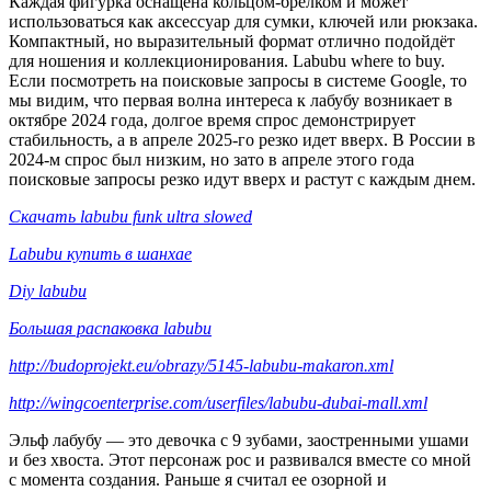
Каждая фигурка оснащена кольцом-брелком и может
использоваться как аксессуар для сумки, ключей или рюкзака.
Компактный, но выразительный формат отлично подойдёт
для ношения и коллекционирования. Labubu where to buy.
Если посмотреть на поисковые запросы в системе Google, то
мы видим, что первая волна интереса к лабубу возникает в
октябре 2024 года, долгое время спрос демонстрирует
стабильность, а в апреле 2025-го резко идет вверх. В России в
2024-м спрос был низким, но зато в апреле этого года
поисковые запросы резко идут вверх и растут с каждым днем.
Скачать labubu funk ultra slowed
Labubu купить в шанхае
Diy labubu
Большая распаковка labubu
http://budoprojekt.eu/obrazy/5145-labubu-makaron.xml
http://wingcoenterprise.com/userfiles/labubu-dubai-mall.xml
Эльф лабубу — это девочка с 9 зубами, заостренными ушами
и без хвоста. Этот персонаж рос и развивался вместе со мной
с момента создания. Раньше я считал ее озорной и