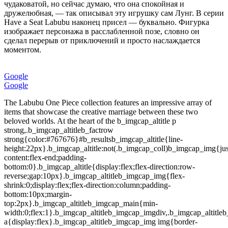
чудаковатой, но сейчас думаю, что она спокойная и
дружелюбная, — так описывал эту игрушку сам Лунг. В серии
Have a Seat Labubu наконец присел — буквально. Фигурка
изображает персонажа в расслабленной позе, словно он
сделал перерыв от приключений и просто наслаждается
моментом.
Google
Google
The Labubu One Piece collection features an impressive array of items that showcase the creative marriage between these two beloved worlds. At the heart of the b_imgcap_altitle p strong,.b_imgcap_altitleb_factrow strong{color:#767676}#b_resultsb_imgcap_altitle{line-height:22px}.b_imgcap_altitle:not(.b_imgcap_coll)b_imgcap_img{justify-content:flex-end;padding-bottom:0}.b_imgcap_altitle{display:flex;flex-direction:row-reverse;gap:10px}.b_imgcap_altitleb_imgcap_img{flex-shrink:0;display:flex;flex-direction:column;padding-bottom:10px;margin-top:2px}.b_imgcap_altitleb_imgcap_main{min-width:0;flex:1}.b_imgcap_altitleb_imgcap_imgdiv,.b_imgcap_altitleb_imgcap_img a{display:flex}.b_imgcap_altitleb_imgcap_img img{border-radius:6px}.b_hList img{display:block}.b_imagePairinner img{display:block;border-radius:6px}.b_algovtv2 img{border-radius:0}.b_hListcico{margin-bottom:10px}.b_titleb_imagePair.inner,.b_vListli.b_imagePair.inner,.b_hListb_imagePair.inner,.b_vPaneldiv.b_imagePair.inner,.b_gridListb_imagePair.inner,.b_captionb_imagePair.inner,.b_imagePair.inner.b_footnote,.b_poleContentb_imagePair.inner{padding-bottom:0}.b_imagePair.inner{padding-bottom:10px;float:left}.b_imagePair.reverse.inner{float:right}.b_imagePairb_imagePair:last-child:after{clear:none}.b_algob_titleb_imagePair{display:block}.b_imagePair.b_cTxtWithImg{vertical-align:middle;display:inline-block}.b_imagePair.b_cTxtWithImg.inner{float:none;padding-right:10px}.b_imagePair.square_s.inner{width:50px}.b_imagePair.square_s{padding-left:60px}.b_imagePair.square_s.inner{margin:2px 0 0 -60px}.b_imagePair.square_s.reverse{padding-left:0;padding-right:60px}.b_imagePair.square_s.reverse.inner{margin:2px -60px 0 0}.b_ci_image_overlay:hover{cursor:pointer}.insightsOverlay,#OverlayIFrame.b_mcOverlay.insightsOverlay{position:fixed;top:5%;left:5%;bottom:5%;right:5%;width:90%;height:90%;border:none;border-radius:15px;margin:0;padding:0;overflow:hidden;z-index:9;display:none}#OverlayMask,#OverlayMask.b_mcOverlay{z-index:8;background-color:#000;opacity:.6;position:fixed;top:0;left:0;width:100%;height:100%}POP MARTpopmart.com › us › pop-now › setПеревести этот результатPOP NOW:THE MONSTERS × One Piece Series 3 апр. 2025 г. · Actual product size and color may appear different due to lighting, display screen specifications, photography style and other factors. Display.iacfmiacf_head{display:flex;align-items:center;gap:var(--acf-spacing-s);text-decoration-color:var(--acf-color-fore-on-accent-alt-secondary,var(--acf-fore-on-accent-alt-secondary));box-sizing:border-box;margin-bottom:var(--acf-spacing-xs)}.iacfmiacf_head span{flex:1 1 0;white-space:nowrap;text-overflow:ellipsis;overflow:hidden;color:var(--acf-color-fore-on-accent-alt-secondary,var(--acf-fore-on-accent-alt-secondary));font:var(--acf-font-title-1-strong)}.iacfmiacf_head div{display:flex;height:22px;width:22px;justify-content:center;align-items:center;transition:background 300ms ease-out;margin-right:-3px;border-radius:var(--mai-smtc-corner-list-card-nested-default);overflow:hidden}.iacfmiacf_headiacf_chv{color:var(--acf-color-fore-on-accent-alt-secondary,var(--acf-fore-on-accent-alt-secondary))}[dir=rtl]iacfmiacf_head svg{transform:scaleX(-1)}#b_contentiacfic.mmkiaacfiacfmitimgInfo{font:var(--bing-smtc-text-global-body3-strong)}#b_contentiacfic.mmkiaacfiacf_crsl[data-wptds-carousel]div[data-wptds-carousel-scroll-container]{padding-bottom:52px}#b_contentiacfic.mmkiaacfiacfmit{box-sizing:initial;padding-bottom:52px}#b_contentiacfic.mmkiaacfiacfmitimgInfo{color:var(--acf-color-fore-neutral-primary);text-overflow:ellipsis;display:-webkit-box;-webkit-line-clamp:2;-webkit-box-orient:vertical;align-self:stretch;padding:0 var(--acf-spacing-2xs);overflow:hidden}#b_contentiacfic.mmkiaacfiacfmit a{text-decoration-color:var(--acf-color-fore-on-accent-alt-secondary)}#b_contentiacfic.mmkiaacfiacfimgc{padding-bottom:var(--acf-spacing-xs)}#b_contentacfImgAnssalink,#b_contentacfImgAnsiasalink{text-align:center;display:block;padding-bottom:var(--acf-spacing-m)}#b_contentacfImgAnsiasabt,#b_contentacfImgAnsiaExp_chevron{height:initial;border-radius:var(--smtc-corner-circular);background:var(--acf-color-fill-accent-alt-primary);display:inline-block;position:relative;top:0;box-shadow:initial}#b_contentacfImgAnsiasatxt{font:var(--bing-smtc-text-global-caption1-strong);color:var(--acf-color-fore-on-accent-alt-primary);padding:var(--acf-spacing-xs) var(--acf-spacing-s);display:flex;gap:var(--acf-spacing-xs);justify-content:center;align-items:center}#b_contentacfImgAnssalink::before,#b_contentacfImgAnsiasalink::before{border-bottom:1px solid var(--acf-color-stroke-neutral-decorative);width:100%;display:block;content:;top:18px;position:relative}#b_contentacfImgAnssvg{vertical-align:top}#b_contentacfImgAnssvgpath{fill:var(--acf-color-fore-on-accent-alt-primary)}#b_contentacfImgAnsiachevron,#b_contentacfImgAnssvgicon{width:12px;height:12px;margin-left:0;position:relative;top:0}html[dir=rtl] #b_contentacfImgAnsiachevron,html[dir=rtl] #b_contentacfImgAnssvgicon{transform:scaleX(-1)}#b_contentacfImgAnsrel_ent_w a.rel_ent{border:1px solid var(--acf-stroke-neutral-decorative)}#b_contentacfImgAnsiaheaderiacf_head{text-decoration-color:var(--acf-color-fore-on-accent-alt-secondary)}#b_contentacfImgAnsiaheaderiacf_head span,#b_contentacfImgAnsiaheaderiacf_head svg{color:var(--acf-color-fore-neutral-primary)}#b_contentiacfic.mmkiaacfiacf_plancico{border-radius:var(--smtc-corner-card-rest)}#b_contentiacfic.mmkiaacfiacf_plancico img{border-radius:var(--smtc-corner-card-rest)}#b_contentiacfic.mmkiaacf{overflow:visible;padding:0}#b_contentiacfic.mmkiaacfiacf_crsl[data-wptds-carousel]{margin:0;padding-bottom:var(--acf-spacing-m)}#b_contentiacfic.mmkiaacfiacf_crsl[data-wptds-carousel] [data-wptds-carousel-controls]{ --wptds-carousel-control-opacity:1}#b_contentiacfic.mmkiaacfiacf_crsl[data-wptds-carousel]div{padding:0}#b_contentiacfic.mmkiaacfiacf_crsl[data-wptds-carousel] [data-direction=end]{margin-right:-22px}#b_contentiacfic.mmkiaacfiacf_crsl[data-wptds-carousel] [data-direction=end] svg{transform:scaleX(-1)}#b_contentiacfic.mmkiaacfiacf_crsl[data-wptds-carousel] [data-direction=start]{margin-left:-22px}#b_contentiacfic.mmkiaacfiacf_crsl[data-wptds-carousel] [data-direction=start] svg{transform:scaleX(1)}#b_contentiacfic.mmkiaacfiacf_crsl[data-wptds-carousel] button{background:var(--acf-color-back-neutral-primary);box-shadow:var(--acf-elevation-3);width:36px;border-radius:var(--mai-smtc-corner-list-card-nested-default)}#b_contentiacfic.mmkiaacfiacf_crsl[data-wptds-carousel] button:hover{background:var(--acf-color-back-neutral-secondary)}#b_contentiacfic.mmkiaacfiacf_crsl[data-wptds-carousel] button:active{background:var(--acf-color-back-neutral-tertiary)}#b_contentiacfic.mmkiaacfiacf_crsl[data-wptds-carousel] button svg{transition:initial}#b_contentiacfic.mmkiaacfiacf_crsl[data-wptds-carousel] button svg path{fill:var(--acf-color-fore-neutral-secondary)}#b_contentiacfic.mmkiaacfiacfmit{position:absolute}#b_contentiacfic.mmkiaacfiacfimgc{margin:auto}#b_contentb_ans.b_imgansacf{padding:0 !important}#b_contentb_ans.b_top.b_imgansacf{background-color:initial !important}#b_contentacfImgAnsiaheaderiacf_head{gap:0;padding:var(--acf-spacing-m) 0;display:flex;align-items:center;box-sizing:border-box}#b_contentacfImgAnsiaheaderiacf_head:hover{text-decoration:none}#b_contentacfImgAnsiaheaderiacf_head:hover span{text-decoration:underline}#b_contentacfImgAnsiaheaderiacf_head:hoveriacf_chv{background:initial}#b_contentacfImgAnsiaheaderiacf_head div{display:flex;align-items:center;transition:background 300ms ease-out;margin-right:-3px;border-radius:var(--mai-smtc-corner-list-card-nested-default);overflow:hidden;color:var(--acf-color-fore-neutral-tertiary)}#b_contentacfImgAnsiaheaderiacf_head span{width:initial;flex:none;font:var(--bing-smtc-text-global-subtitle1-strong);padding-inline-start:var(--acf-spacing-l)}#b_contentacfImgAnsiaheaderiacf_headiacf_chv{width:22px;justify-content:center;height:22px}#b_contentacfImgAnsrel_ent_w{margin-top:0}#b_contentacfImgAnsrel_ent_wb_slideexp{margin:0}#b_contentacfImgAnsrel_ent_wbtn.rounded{top:initial;margin-top:1px}#b_contentacfImgAnsrel_ent_wbtn.next{right:-14px}#b_contentacfImgAnsrel_ent_wcrdiv{width:36px;height:38px;border-radius:var(--mai-smtc-corner-list-card-nested-default);background:var(--acf-color-page-neutral-secondary);box-shadow:var(--acf-elevation-3);border:initial}#b_contentacfImgAnsrel_ent_wcrdiv:after{margin-inline-start:2px;top:0}#b_contentacfImgAnsrel_ent_wb_viewport{padding-top:0;margin-left:0;padding-left:0}#b_contentacfImgAnsrel_ent_wb_viewportslide{height:38px;margin-left:0;margin-inline-end:var(--acf-spacing-xs)}#b_contentacfImgAnsrel_ent_w a.rel_ent{border-radius:var(--smtc-corner-circular);background:var(--acf-color-back-neutral-primary);padding-left:0;height:38px}#b_contentacfImgAnsrel_ent_w a.rel_ent:hover{background:var(--acf-color-back-neutral-secondary)}#b_contentacfImgAnsrel_ent_w a.rel_ent:active{background:var(--acf-color-back-neutral-tertiary)}#b_contentacfImgAnsrel_ent_wcico{margin:var(--acf-spacing-2xs) var(--acf-spacing-xs) var(--acf-spacing-2xs) var(--acf-spacing-2xs)}#b_contentacfImgAnsrel_ent_wrel_ent_tw{font:var(--bing-smtc-text-global-caption1-strong)}#b_contentacfImgAnsrel_ent_wrel_ent_c{padding-left:0}#b_contentacfImgAnsrel_ent_wb_slidebar{padding-inline-start:var(--acf-spacing-l)}#b_contentacfImgAnsrel_ent_wrel_ent_crel_ent:first-child{margin-inline-start:var(--acf-spacing-l);align-items:center}html[dir=rtl] #b_contentacfImgAnsiaheaderiacf_head svg{transform:scaleX(-1)}html[dir=rtl] #b_contentacfImgAnsiacf_crsl[data-wptds-carousel] [data-direction=end]{transform:scaleX(-1)}html[dir=rtl] #b_contentacfImgAnsiacf_crsl[data-wptds-carousel] [data-direction=start]{transform:scaleX(-1)}.iacfmiacfmit a:focus img{outline:3px dotted #1aebff;outline-offset:-5px}.iacfmiacfmitcico{position:relative}.iacfmiacfmitcico::after{content:;position:absolute;left:0;top:0;width:100%;height:100%;background:rg