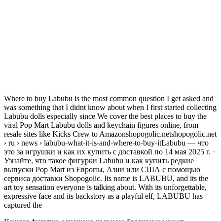
Where to buy Labubu is the most common question I get asked and
was something that I didnt know about when I first started collecting
Labubu dolls especially since We cover the best places to buy the
viral Pop Mart Labubu dolls and keychain figures online, from
resale sites like Kicks Crew to Amazonshopogolic.netshopogolic.net
› ru › news › labubu-what-it-is-and-where-to-buy-itLabubu — что
это за игрушки и как их купить с доставкой по 14 мая 2025 г. ·
Узнайте, что такое фигурки Labubu и как купить редкие
выпуски Pop Mart из Европы, Азии или США с помощью
сервиса доставки Shopogolic. Its name is LABUBU, and its the
art toy sensation everyone is talking about. With its unforgettable,
expressive face and its backstory as a playful elf, LABUBU has
captured the