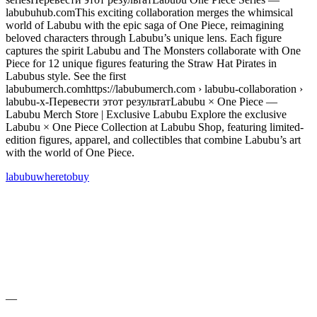
labubu
where
to
buy
—