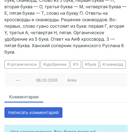
букв, сканворд. Слово из 5 букв, первая буква — П,
вторая буква — О, третья буква — М, четвертая буква —
Е, пятая буква — Т, слово на букву П. Ответы на
кроссворды и сканворды. Решение сканвордов. Во-
первых, слово гуано состояит из букв: первая Г, вторая
У, третья А, четвертая Н, пятая. Органическое
удобрение из 5 букв. Ответ на АиФ кроссворд. З —
пятая буква. Ханский соперник пушкинского Руслана 6
букв.
органическое
удобрение
5
букв
сканворд
—
08.03.2026
Anka
Комментарии
Написать комментарий
Нет комментариев. Ваш будет первым!