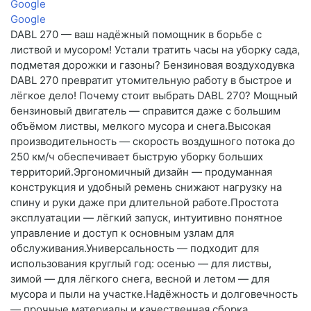
Google
Google
DABL 270 — ваш надёжный помощник в борьбе с
листвой и мусором! Устали тратить часы на уборку сада,
подметая дорожки и газоны? Бензиновая воздуходувка
DABL 270 превратит утомительную работу в быстрое и
лёгкое дело! Почему стоит выбрать DABL 270? Мощный
бензиновый двигатель — справится даже с большим
объёмом листвы, мелкого мусора и снега.Высокая
производительность — скорость воздушного потока до
250 км/ч обеспечивает быструю уборку больших
территорий.Эргономичный дизайн — продуманная
конструкция и удобный ремень снижают нагрузку на
спину и руки даже при длительной работе.Простота
эксплуатации — лёгкий запуск, интуитивно понятное
управление и доступ к основным узлам для
обслуживания.Универсальность — подходит для
использования круглый год: осенью — для листвы,
зимой — для лёгкого снега, весной и летом — для
мусора и пыли на участке.Надёжность и долговечность
— прочные материалы и качественная сборка