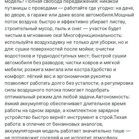
модель? Полная свобода передвижения: никакой
путаницы с проводами — работайте где угодно: на даче,
во дворе, в гараже или даже возле автомобиля.Мощный
поток воздуха: быстро и эффективно убирает листву,
строительный мусор, пыль и снег — участок будет
чистым в мгновение ока! Многофункциональность:
используйте воздуходувку не только для уборки, но и
для: сушки поверхностей после мойки; очистки
водостоков и труднодоступных мест; быстрой сушки
автомобиля без разводов; чистки ковров и мягкой
мебели; розжига мангала или костра.Удобство и
комфорт: лёгкий вес и эргономичная рукоятка
позволяют работать долго без усталости, а регулировка
силы воздушного потока помогает подобрать
оптимальный режим для любой задачи.Автономность:
ёмкий аккумулятор обеспечивает длительное время
работы на одном заряде, а комплектное зарядное
устройство быстро вернёт инструмент в строй.Тихая
работа: в отличие от бензиновых аналогов,
аккумуляторная модель работает значительно тише —
не потревожит соседей и не испортит атмосферу