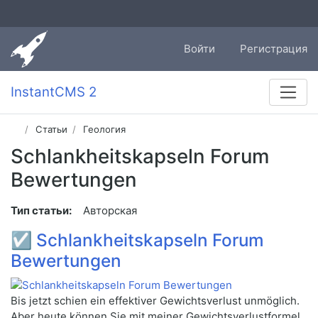
Войти
Регистрация
InstantCMS 2
Статьи
Геология
Schlankheitskapseln Forum
Bewertungen
Тип статьи:
Авторская
☑
Schlankheitskapseln Forum
Bewertungen
Bis jetzt schien ein effektiver Gewichtsverlust unmöglich.
Aber heute können Sie mit meiner Gewichtsverlustformel