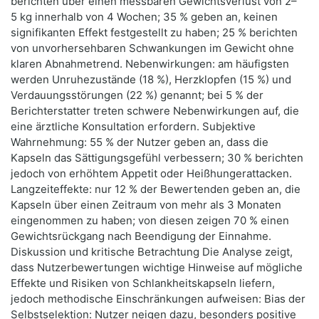
berichten über einen messbaren Gewichtsverlust von 2–
5 kg innerhalb von 4 Wochen; 35 % geben an, keinen
signifikanten Effekt festgestellt zu haben; 25 % berichten
von unvorhersehbaren Schwankungen im Gewicht ohne
klaren Abnahmetrend. Nebenwirkungen: am häufigsten
werden Unruhezustände (18 %), Herzklopfen (15 %) und
Verdauungsstörungen (22 %) genannt; bei 5 % der
Berichterstatter treten schwere Nebenwirkungen auf, die
eine ärztliche Konsultation erfordern. Subjektive
Wahrnehmung: 55 % der Nutzer geben an, dass die
Kapseln das Sättigungsgefühl verbessern; 30 % berichten
jedoch von erhöhtem Appetit oder Heißhungerattacken.
Langzeiteffekte: nur 12 % der Bewertenden geben an, die
Kapseln über einen Zeitraum von mehr als 3 Monaten
eingenommen zu haben; von diesen zeigen 70 % einen
Gewichtsrückgang nach Beendigung der Einnahme.
Diskussion und kritische Betrachtung Die Analyse zeigt,
dass Nutzerbewertungen wichtige Hinweise auf mögliche
Effekte und Risiken von Schlankheitskapseln liefern,
jedoch methodische Einschränkungen aufweisen: Bias der
Selbstselektion: Nutzer neigen dazu, besonders positive