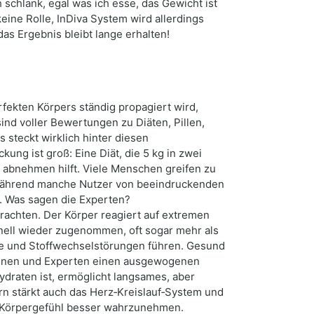
schlank, egal was ich esse, das Gewicht ist
ine Rolle, InDiva System wird allerdings
as Ergebnis bleibt lange erhalten!
erfekten Körpers ständig propagiert wird,
nd voller Bewertungen zu Diäten, Pillen,
steckt wirklich hinter diesen
ng ist groß: Eine Diät, die 5 kg in zwei
ei abnehmen hilft. Viele Menschen greifen zu
: Während manche Nutzer von beeindruckenden
. Was sagen die Experten?
achten. Der Körper reagiert auf extremen
hnell wieder zugenommen, oft sogar mehr als
he und Stoffwechselstörungen führen. Gesund
rtinnen und Experten einen ausgewogenen
draten ist, ermöglicht langsames, aber
n stärkt auch das Herz‑Kreislauf‑System und
 Körpergefühl besser wahrzunehmen.