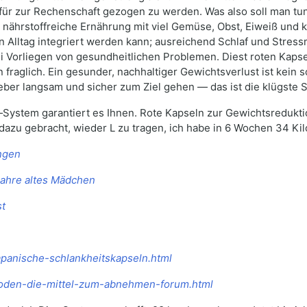
dafür zur Rechenschaft gezogen zu werden. Was also soll man 
 nährstoffreiche Ernährung mit viel Gemüse, Obst, Eiweiß und
den Alltag integriert werden kann; ausreichend Schlaf und Str
i Vorliegen von gesundheitlichen Problemen. Diest roten Kaps
n fraglich. Ein gesunder, nachhaltiger Gewichtsverlust ist kei
er langsam und sicher zum Ziel gehen — das ist die klügste St
a‑System garantiert es Ihnen. Rote Kapseln zur Gewichtsredukt
azu gebracht, wieder L zu tragen, ich habe in 6 Wochen 34 Kilo
ngen
Jahre altes Mädchen
st
apanische-schlankheitskapseln.html
ethoden-die-mittel-zum-abnehmen-forum.html