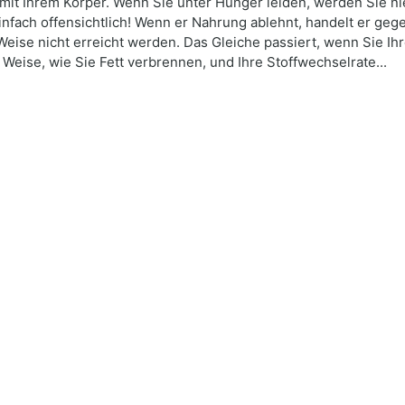
ie mit Ihrem Körper. Wenn Sie unter Hunger leiden, werden Sie 
einfach offensichtlich! Wenn er Nahrung ablehnt, handelt er geg
Weise nicht erreicht werden. Das Gleiche passiert, wenn Sie I
eise, wie Sie Fett verbrennen, und Ihre Stoffwechselrate...