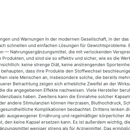
ngen und Warnungen In der modernen Gesellschaft, in der das I
ach schnellen und einfachen Lösungen für Gewichtsprobleme. E
on — Nahrungsergänzungsmittel, die mit verlockenden Verspr
 Produkten, und sind sie so effektiv und sicher, wie es die We
ensichtlich: keine strenge Diät, keine anstrengenden Sporteinhe
r behaupten, dass ihre Produkte den Stoffwechsel beschleunig
en viele Menschen an, insbesondere solche, die bereits mehr
uerer Betrachtung zeigen sich erhebliche Zweifel an der Wirksa
, die die angegebenen Effekte nachweisen. Viele Hersteller ber
e Evidenzbasis haben. Zweitens kann die Einnahme solcher Kaps
n oder andere Stimulanzien können Herzrasen, Bluthochdruck, S
gesundheitliche Komplikationen beobachtet. Drittens lenken 
: ausgewogener Ernährung und regelmäßiger körperlicher Aktiv
l, den keine Kapsel ersetzen kann. Es ist außerdem wichtig, die 
änzungsmittel weniger streng als für Arzneimittel. Das ermögl