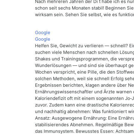
Nach mehreren Jahren der Di t habe ich es nur
schon seit sechs Monaten stabil! Beginnen Sie
wirksam sein. Sehen Sie selbst, wie es funktio
Google
Google
Helfen Sie, Gewicht zu verlieren — schnell? Ein
suchen viele Menschen nach schnellen Lösunge
Shakes und Trainingsprogrammen, die versprec
Wunderlösungen — und sind sie überhaupt gesun
Wochen verspricht, eine Pille, die den Stoffwe
solchen Methoden, weil sie schnell Erfolg se
Ergebnissen berichten, klagen andere über N
Ernährungswissenschaftler und Ärzte warnen 
Kaloriendefizit oft mit einem sogenannten Jo
zuvor. Zudem kann eine drastische Kalorienr
und nachhaltig abnehmen: Was funktioniert wi
Ansatz: Ausgewogene Ernährung: Eine Ernährun
stabilisierendes Abnehmen. Regelmäßige Beweg
das Immunsystem. Bewusstes Essen: Achtsamk