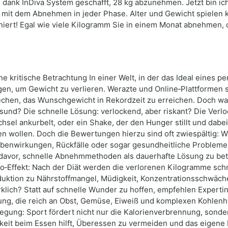
 dank InDiva System geschafft, 28 kg abzunehmen. Jetzt bin ich 
 mit dem Abnehmen in jeder Phase. Alter und Gewicht spielen ke
niert! Egal wie viele Kilogramm Sie in einem Monat abnehmen, d
e kritische Betrachtung In einer Welt, in der das Ideal eines p
n, um Gewicht zu verlieren. Werazte und Online‑Plattformen si
hen, das Wunschgewicht in Rekordzeit zu erreichen. Doch was 
d? Die schnelle Lösung: verlockend, aber riskant? Die Verlocku
chsel ankurbelt, oder ein Shake, der den Hunger stillt und dab
hen wollen. Doch die Bewertungen hierzu sind oft zwiespältig
ebenwirkungen, Rückfälle oder sogar gesundheitliche Probleme
davor, schnelle Abnehmmethoden als dauerhafte Lösung zu betr
‑Jo‑Effekt: Nach der Diät werden die verlorenen Kilogramme sc
eduktion zu Nährstoffmangel, Müdigkeit, Konzentrationsschwäc
rklich? Statt auf schnelle Wunder zu hoffen, empfehlen Expe
g, die reich an Obst, Gemüse, Eiweiß und komplexen Kohlenhy
ung: Sport fördert nicht nur die Kalorienverbrennung, sonder
eit beim Essen hilft, Überessen zu vermeiden und das eigene