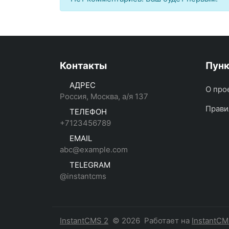
Контакты
Пун
АДРЕС
О про
Россия, Москва, а/я 137
Прави
ТЕЛЕФОН
+7123456789
EMAIL
abc@example.com
TELEGRAM
@instantcms
InstantCMS 2
© 2026
Работает на
InstantC