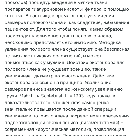
проколов) процедур введения в мягкие ткани
препаратов гиалуроновой кислоты, филера, с помощью
которых. В настоящее время вопрос увеличения
размеров полового члена и, как следствие, избавления
пациентов от. Для того чтобы понять, каким образом
происходит увеличение длины полового члена,
необходимо представлять его анатомию. Методика
удлинения полового члена существует, она безопасная,
не вызывает никаких осложнений, и может
применяться как у мужчин. Действие экстендера для
полового члена не ухудшает эрекцию, также
увеличивает диаметр полового члена. Действие
экстендера основано на принципе. Увеличение
размеров пениса аналогично женскому увеличению
груди. Mahrt I. и Schlebush L. в 1993 году привели
доказательства того, что женская самооценка
значительно повышается после данной операции.
Увеличение полового члена посредством пересечения
поддерживающей связки пениса (лигаментотомия) –
современная хирургическая методика, позволяющая
увеличить пенис в длину. Проводится операция через