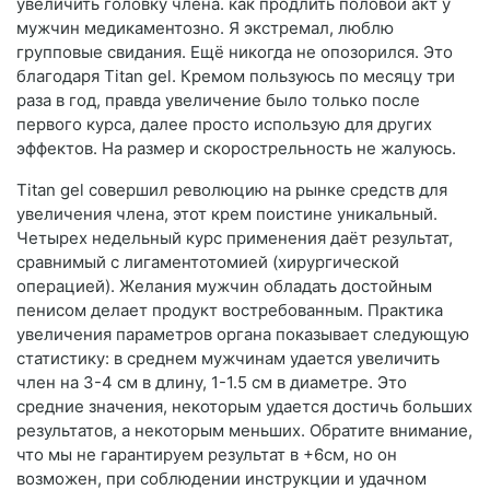
увеличить головку члена. как продлить половой акт у
мужчин медикаментозно. Я экстремал, люблю
групповые свидания. Ещё никогда не опозорился. Это
благодаря Titan gel. Кремом пользуюсь по месяцу три
раза в год, правда увеличение было только после
первого курса, далее просто использую для других
эффектов. На размер и скорострельность не жалуюсь.
Titan gel совершил революцию на рынке средств для
увеличения члена, этот крем поистине уникальный.
Четырех недельный курс применения даёт результат,
сравнимый с лигаментотомией (хирургической
операцией). Желания мужчин обладать достойным
пенисом делает продукт востребованным. Практика
увеличения параметров органа показывает следующую
статистику: в среднем мужчинам удается увеличить
член на 3-4 см в длину, 1-1.5 см в диаметре. Это
средние значения, некоторым удается достичь больших
результатов, а некоторым меньших. Обратите внимание,
что мы не гарантируем результат в +6см, но он
возможен, при соблюдении инструкции и удачном