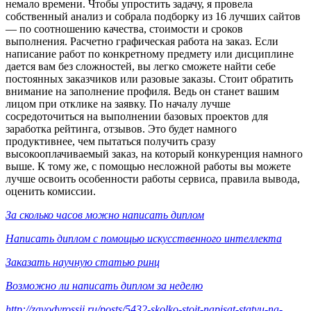
немало времени. Чтобы упростить задачу, я провела
собственный анализ и собрала подборку из 16 лучших сайтов
— по соотношению качества, стоимости и сроков
выполнения. Расчетно графическая работа на заказ. Если
написание работ по конкретному предмету или дисциплине
дается вам без сложностей, вы легко сможете найти себе
постоянных заказчиков или разовые заказы. Стоит обратить
внимание на заполнение профиля. Ведь он станет вашим
лицом при отклике на заявку. По началу лучше
сосредоточиться на выполнении базовых проектов для
заработка рейтинга, отзывов. Это будет намного
продуктивнее, чем пытаться получить сразу
высокооплачиваемый заказ, на который конкуренция намного
выше. К тому же, с помощью несложной работы вы можете
лучше освоить особенности работы сервиса, правила вывода,
оценить комиссии.
За сколько часов можно написать диплом
Написать диплом с помощью искусственного интеллекта
Заказать научную статью ринц
Возможно ли написать диплом за неделю
http://zavodyrossii.ru/posts/5432-skolko-stoit-napisat-statyu-na-