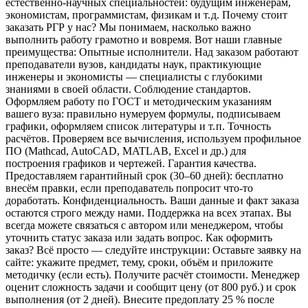
естественно‑научных специальностей: будущим инженерам,
экономистам, программистам, физикам и т. д. Почему стоит
заказать РГР у нас? Мы понимаем, насколько важно
выполнить работу грамотно и вовремя. Вот наши главные
преимущества: Опытные исполнители. Над заказом работают
преподаватели вузов, кандидаты наук, практикующие
инженеры и экономисты — специалисты с глубокими
знаниями в своей области. Соблюдение стандартов.
Оформляем работу по ГОСТ и методическим указаниям
вашего вуза: правильно нумеруем формулы, подписываем
графики, оформляем список литературы и т. п. Точность
расчётов. Проверяем все вычисления, используем профильное
ПО (Mathcad, AutoCAD, MATLAB, Excel и др.) для
построения графиков и чертежей. Гарантия качества.
Предоставляем гарантийный срок (30–60 дней): бесплатно
внесём правки, если преподаватель попросит что‑то
доработать. Конфиденциальность. Ваши данные и факт заказа
остаются строго между нами. Поддержка на всех этапах. Вы
всегда можете связаться с автором или менеджером, чтобы
уточнить статус заказа или задать вопрос. Как оформить
заказ? Всё просто — следуйте инструкции: Оставьте заявку на
сайте: укажите предмет, тему, сроки, объём и приложите
методичку (если есть). Получите расчёт стоимости. Менеджер
оценит сложность задачи и сообщит цену (от 800 руб.) и срок
выполнения (от 2 дней). Внесите предоплату 25 % после