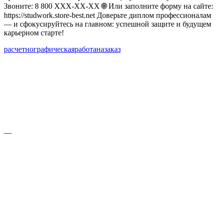
Звоните: 8 800 XXX‑XX‑XX 🌐 Или заполните форму на сайте:
https://studwork.store-best.net Доверьте диплом профессионалам
— и сфокусируйтесь на главном: успешной защите и будущем
карьерном старте!
расчетно
графическая
работа
на
заказ
—