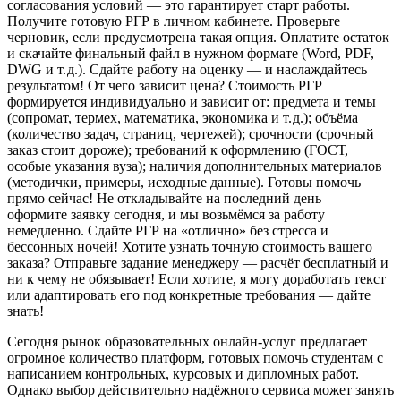
согласования условий — это гарантирует старт работы.
Получите готовую РГР в личном кабинете. Проверьте
черновик, если предусмотрена такая опция. Оплатите остаток
и скачайте финальный файл в нужном формате (Word, PDF,
DWG и т. д.). Сдайте работу на оценку — и наслаждайтесь
результатом! От чего зависит цена? Стоимость РГР
формируется индивидуально и зависит от: предмета и темы
(сопромат, термех, математика, экономика и т. д.); объёма
(количество задач, страниц, чертежей); срочности (срочный
заказ стоит дороже); требований к оформлению (ГОСТ,
особые указания вуза); наличия дополнительных материалов
(методички, примеры, исходные данные). Готовы помочь
прямо сейчас! Не откладывайте на последний день —
оформите заявку сегодня, и мы возьмёмся за работу
немедленно. Сдайте РГР на «отлично» без стресса и
бессонных ночей! Хотите узнать точную стоимость вашего
заказа? Отправьте задание менеджеру — расчёт бесплатный и
ни к чему не обязывает! Если хотите, я могу доработать текст
или адаптировать его под конкретные требования — дайте
знать!
Сегодня рынок образовательных онлайн-услуг предлагает
огромное количество платформ, готовых помочь студентам с
написанием контрольных, курсовых и дипломных работ.
Однако выбор действительно надёжного сервиса может занять