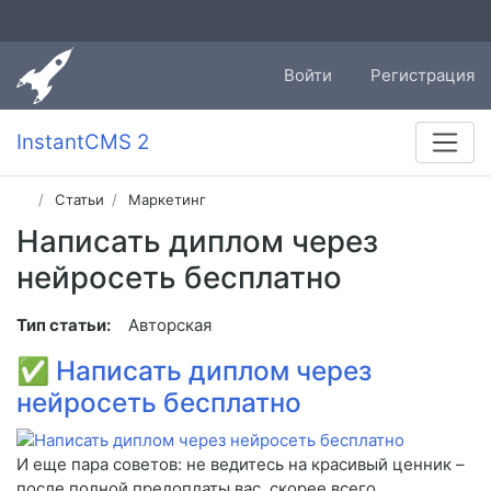
Войти
Регистрация
InstantCMS 2
Статьи
Маркетинг
Написать диплом через
нейросеть бесплатно
Тип статьи:
Авторская
✅
Написать диплом через
нейросеть бесплатно
И еще пара советов: не ведитесь на красивый ценник –
после полной предоплаты вас, скорее всего,