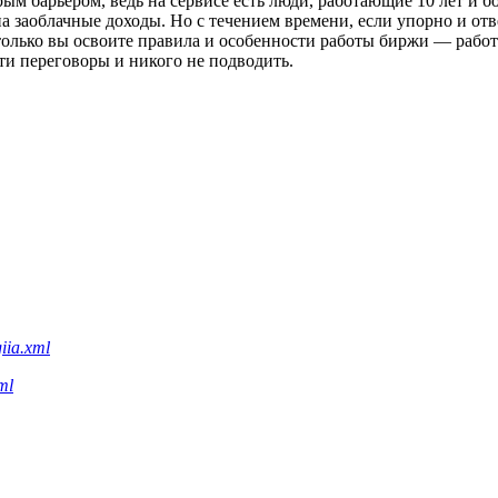
рым барьером, ведь на сервисе есть люди, работающие 10 лет и
на заоблачные доходы. Но с течением времени, если упорно и отв
 только вы освоите правила и особенности работы биржи — работ
сти переговоры и никого не подводить.
iia.xml
ml