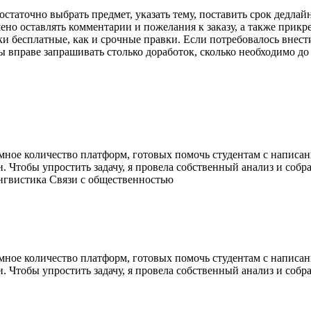
достаточно выбрать предмет, указать тему, поставить срок дедлай
но оставлять комментарии и пожелания к заказу, а также прикр
и бесплатные, как и срочные правки. Если потребовалось внест
ы вправе запрашивать столько доработок, сколько необходимо до
мное количество платформ, готовых помочь студентам с написа
. Чтобы упростить задачу, я провела собственный анализ и соб
нгвистика Связи с общественностью
мное количество платформ, готовых помочь студентам с написа
. Чтобы упростить задачу, я провела собственный анализ и соб