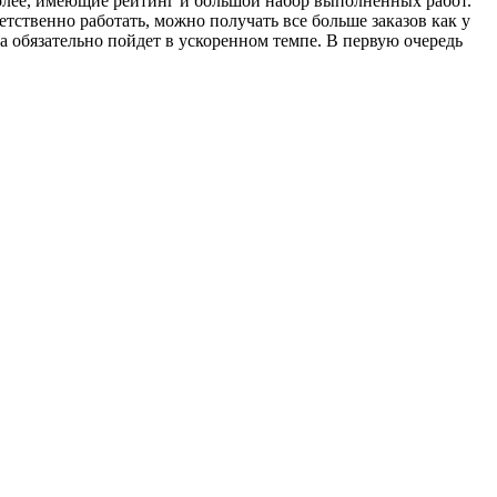
 более, имеющие рейтинг и большой набор выполненных работ.
етственно работать, можно получать все больше заказов как у
а обязательно пойдет в ускоренном темпе. В первую очередь