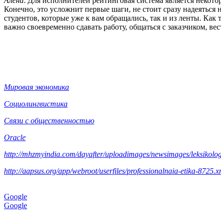
Алёна
: Для исполнителей рейтинговая система является некото
Конечно, это усложнит первые шаги, не стоит сразу надеяться 
студентов, которые уже к вам обращались, так и из ленты. Как
важно своевременно сдавать работу, общаться с заказчиком, ве
Мировая экономика
Социолингвистика
Связи с общественностью
Oracle
http://mhzmyindia.com/dayafter/uploadimages/newsimages/leksikolog
http://aapsus.org/app/webroot/userfiles/professionalnaia-etika-8725.x
Google
Google