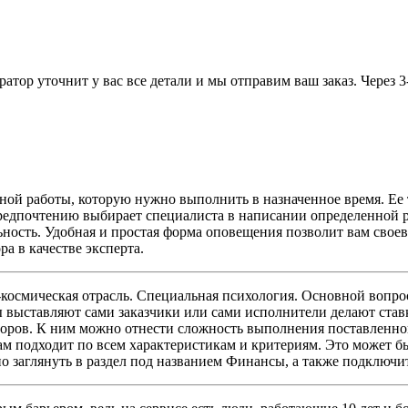
атор уточнит у вас все детали и мы отправим ваш заказ. Через 
бной работы, которую нужно выполнить в назначенное время. Ее т
редпочтению выбирает специалиста в написании определенной ра
ьность. Удобная и простая форма оповещения позволит вам своев
а в качестве эксперта.
осмическая отрасль. Специальная психология. Основной вопрос,
ы выставляют сами заказчики или сами исполнители делают став
оров. К ним можно отнести сложность выполнения поставленной
ам подходит по всем характеристикам и критериям. Это может бы
но заглянуть в раздел под названием Финансы, а также подключи