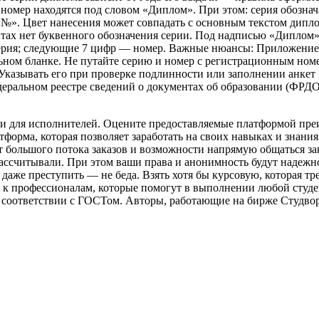
 и номер находятся под словом «Диплом». При этом: серия обозн
№». Цвет нанесения может совпадать с основным текстом дипло
тах нет буквенного обозначения серии. Под надписью «Диплом» 
о серия; следующие 7 цифр — номер. Важные нюансы: Приложение
льном бланке. Не путайте серию и номер с регистрационным номе
казывать его при проверке подлинности или заполнении анкет 
деральном реестре сведений о документах об образовании (ФРДО
к и для исполнителей. Оцените предоставляемые платформой пре
тформа, которая позволяет заработать на своих навыках и знани
ет большого потока заказов и возможности напрямую общаться за
 рассчитывали. При этом ваши права и анонимность будут надеж
 даже преступить — не беда. Взять хотя бы курсовую, которая т
к профессионалам, которые помогут в выполнении любой студен
 в соответствии с ГОСТом. Авторы, работающие на бирже Студво