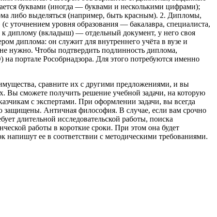
ачается буквами (иногда — буквами и несколькими цифрами);
ма либо выделяться (например, быть красным). 2. Дипломы,
(с уточнением уровня образования — бакалавра, специалиста,
 к диплому (вкладыш) — отдельный документ, у него своя
ром диплома: он служит для внутреннего учёта в вузе и
не нужно. Чтобы подтвердить подлинность диплома,
) на портале Рособрнадзора. Для этого потребуются именно
имущества, сравните их с другими предложениями, и вы
ях. Вы сможете получить решение учебной задачи, на которую
казчикам с экспертами. При оформлении задачи, вы всегда
но защищены. Античная философия. В случае, если вам срочно
ребует длительной исследовательской работы, поиска
ческой работы в короткие сроки. При этом она будет
рк напишут ее в соответствии с методическими требованиями.