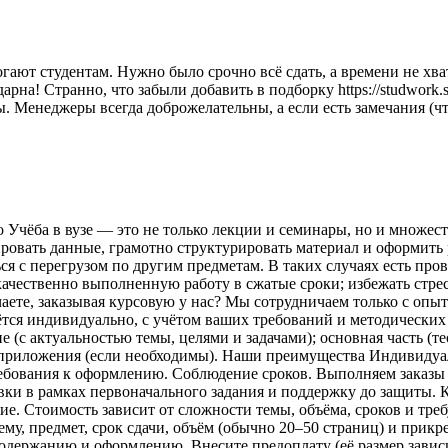
ют студентам. Нужно было срочно всё сдать, а времени не хвата
рна! Странно, что забыли добавить в подборку https://studwork.s
. Менеджеры всегда доброжелательны, а если есть замечания (ч
но Учёба в вузе — это не только лекции и семинары, но и множе
ировать данные, грамотно структурировать материал и оформить 
я с перегрузом по другим предметам. В таких случаях есть про
качественно выполненную работу в сжатые сроки; избежать стрес
аете, заказывая курсовую у нас? Мы сотрудничаем только с оп
ётся индивидуально, с учётом ваших требований и методических
ие (с актуальностью темы, целями и задачами); основная часть (
 приложения (если необходимы). Наши преимущества Индивидуа
ребования к оформлению. Соблюдение сроков. Выполняем заказы 
вки в рамках первоначального задания и поддержку до защиты. 
е. Стоимость зависит от сложности темы, объёма, сроков и тре
тему, предмет, срок сдачи, объём (обычно 20–50 страниц) и прик
ержанию и оформлению. Внесите предоплату (её размер зависит