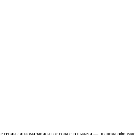
е серии диплома зависит от года его выдачи — правила оформле