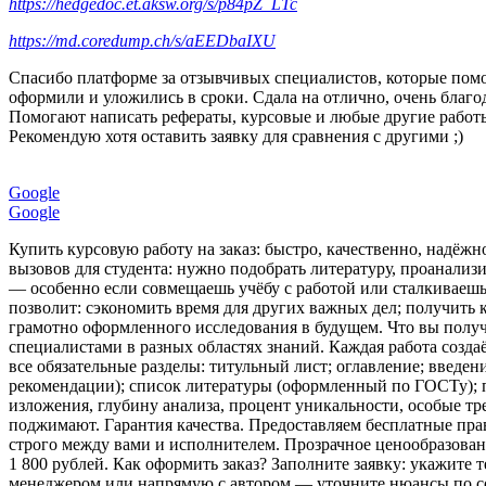
https://hedgedoc.et.aksw.org/s/p84pZ_LTc
https://md.coredump.ch/s/aEEDbaIXU
Спасибо платформе за отзывчивых специалистов, которые помога
оформили и уложились в сроки. Сдала на отлично, очень благода
Помогают написать рефераты, курсовые и любые другие работы
Рекомендую хотя оставить заявку для сравнения с другими ;)
Google
Google
Купить курсовую работу на заказ: быстро, качественно, надёж
вызовов для студента: нужно подобрать литературу, проанализ
— особенно если совмещаешь учёбу с работой или сталкиваешьс
позволит: сэкономить время для других важных дел; получить 
грамотно оформленного исследования в будущем. Что вы получ
специалистами в разных областях знаний. Каждая работа созда
все обязательные разделы: титульный лист; оглавление; введен
рекомендации); список литературы (оформленный по ГОСТу);
изложения, глубину анализа, процент уникальности, особые т
поджимают. Гарантия качества. Предоставляем бесплатные пра
строго между вами и исполнителем. Прозрачное ценообразовани
1 800 рублей. Как оформить заказ? Заполните заявку: укажите 
менеджером или напрямую с автором — уточните нюансы по сод