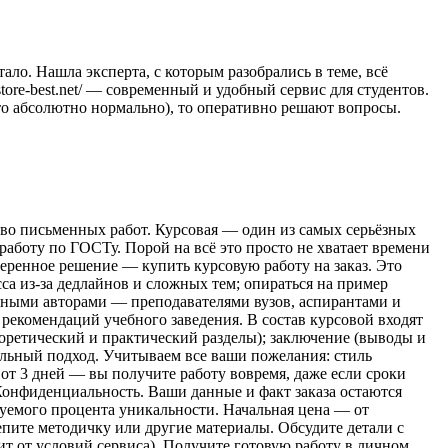
ло. Нашла эксперта, с которым разобрались в теме, всё
tore-best.net/ — современный и удобный сервис для студентов.
то абсолютно нормально), то оперативно решают вопросы.
ство письменных работ. Курсовая — один из самых серьёзных
работу по ГОСТу. Порой на всё это просто не хватает времени
веренное решение — купить курсовую работу на заказ. Это
са из‑за дедлайнов и сложных тем; опираться на пример
ытными авторами — преподавателями вузов, аспирантами и
 рекомендаций учебного заведения. В состав курсовой входят
теоретический и практический разделы); заключение (выводы и
льный подход. Учитываем все ваши пожелания: стиль
от 3 дней — вы получите работу вовремя, даже если сроки
Конфиденциальность. Ваши данные и факт заказа остаются
буемого процента уникальности. Начальная цена — от
репите методичку или другие материалы. Обсудите детали с
 от условий сервиса). Получите готовую работу в личном