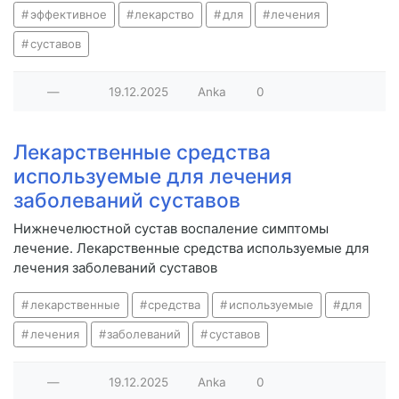
эффективное
лекарство
для
лечения
суставов
—
19.12.2025
Anka
0
Лекарственные средства
используемые для лечения
заболеваний суставов
Нижнечелюстной сустав воспаление симптомы
лечение. Лекарственные средства используемые для
лечения заболеваний суставов
лекарственные
средства
используемые
для
лечения
заболеваний
суставов
—
19.12.2025
Anka
0