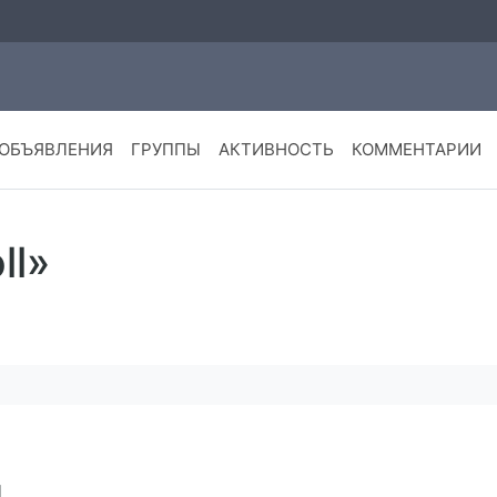
ОБЪЯВЛЕНИЯ
ГРУППЫ
АКТИВНОСТЬ
КОММЕНТАРИИ
ll»
l