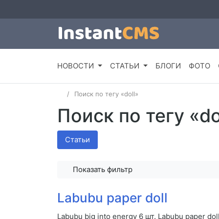
НОВОСТИ
СТАТЬИ
БЛОГИ
ФОТО
Поиск по тегу «doll»
Поиск по тегу «do
Статьи
Показать фильтр
Labubu paper doll
Labubu big into energy 6 шт. Labubu paper dol