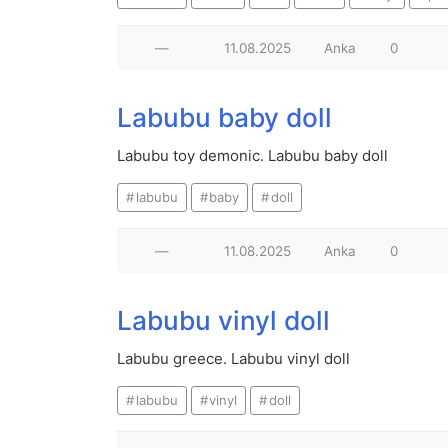
—
11.08.2025
Anka
0
Labubu baby doll
Labubu toy demonic. Labubu baby doll
labubu
baby
doll
—
11.08.2025
Anka
0
Labubu vinyl doll
Labubu greece. Labubu vinyl doll
labubu
vinyl
doll