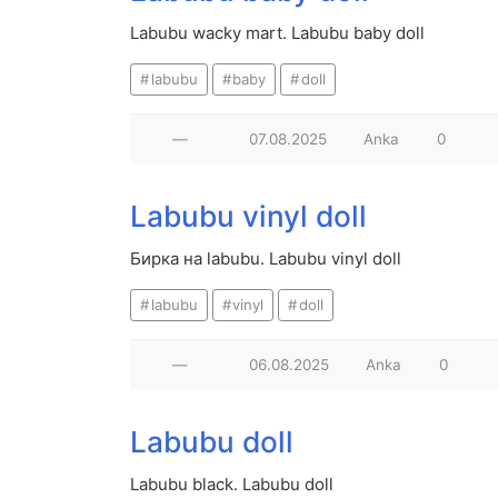
Labubu wacky mart. Labubu baby doll
labubu
baby
doll
—
07.08.2025
Anka
0
Labubu vinyl doll
Бирка на labubu. Labubu vinyl doll
labubu
vinyl
doll
—
06.08.2025
Anka
0
Labubu doll
Labubu black. Labubu doll