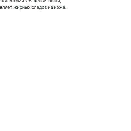
понентами хрящевой ткани,
вляет жирных следов на коже.