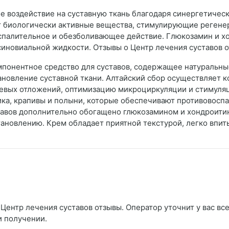
е воздействие на суставную ткань благодаря синергетичес
т биологически активные вещества, стимулирующие регенер
спалительное и обезболивающее действие. Глюкозамин и хо
синовиальной жидкости. Отзывы о Центр лечения суставов 
мпонентное средство для суставов, содержащее натуральны
ановление суставной ткани. Алтайский сбор осуществляет 
левых отложений, оптимизацию микроциркуляции и стимуля
ика, крапивы и полыни, которые обеспечивают противовосп
тавов дополнительно обогащено глюкозамином и хондроит
ановлению. Крем обладает приятной текстурой, легко впиты
Центр лечения суставов отзывы. Оператор уточнит у вас все
и получении.