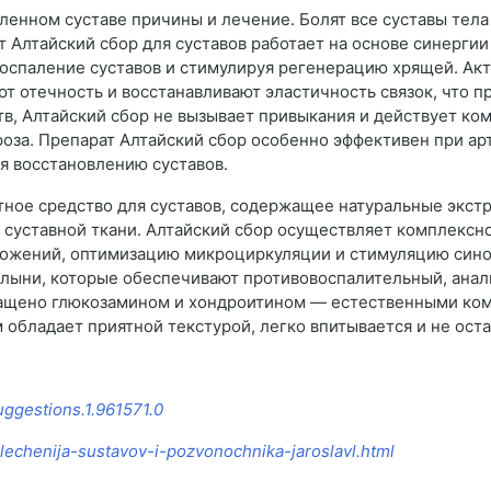
оленном суставе причины и лечение. Болят все суставы те
т Алтайский сбор для суставов работает на основе синерги
 воспаление суставов и стимулируя регенерацию хрящей. А
т отечность и восстанавливают эластичность связок, что п
ств, Алтайский сбор не вызывает привыкания и действует ко
оза. Препарат Алтайский сбор особенно эффективен при арт
я восстановлению суставов.
ное средство для суставов, содержащее натуральные экст
 суставной ткани. Алтайский сбор осуществляет комплексн
ложений, оптимизацию микроциркуляции и стимуляцию сино
полыни, которые обеспечивают противовоспалительный, ана
гащено глюкозамином и хондроитином — естественными ком
обладает приятной текстурой, легко впитывается и не оста
uggestions.1.961571.0
-lechenija-sustavov-i-pozvonochnika-jaroslavl.html