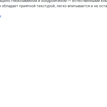
гащено глюкозамином и хондроитином — естественными ком
обладает приятной текстурой, легко впитывается и не оста
<