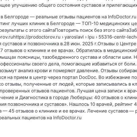
ющее улучшению общего состояния суставов и прилегающих
 в Белгороде — реальные отзывы пациентов на InfoDoctor.ru
тинг лучших клиник в Белгороде — ТОП-10 медицинских це
результаты с этого сайтаПовторить поиск без этого сайтаЗаб
.ruhttps://prodoctorov.ru › yaroslavl › lpu › 55316-centr-lec
 суставов и позвоночника в.28 июн. 2025 г.Отзывы о Центре
7 отзывов о клинике и ее врачах. Обратилась в медицински
ышцах поясницы, тазобедренного сустава и области шеи. На
рофессионалы своего дела, помогающие избавиться от боли.
о возьмут анализ крови и померяют давление. Отзывы собира
ся на прием в центр через портал DocDoc. Во избежание п
о отзывы, полученные от людей, которые записывались в кл
 проверенных отзывов пациентов. Лучшая цена записи к врач
чение и Диагностика в городе Люберцы: 40 отзывов о клини
я позвоночника и суставов». Нашлось 10 врачей, рейтинг 4.
 — 45 отзывов о клинике и ее врачах. Лечение суставов —
еальных пациентов на InfoDoctor.ru