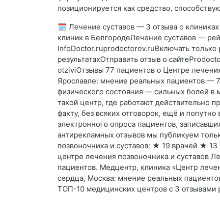
позиционируется как средство, способству
🗓 Лечение суставов — 3 отзыва о клиниках
клиник в БелгородеЛечение суставов — рей
InfoDoctor.ruprodoctorov.ruВключать только 
результатахОтправить отзыв о сайтеProdoctorov
otziviОтзывы 77 пациентов о Центре лечения
Ярославле: мнение реальных пациентов — 7
физического состояния — сильных болей в м
такой центр, где работают действительно п
факту, без всяких отговорок, ещё и попутн
электронного опроса пациентов, записавших
антирекламных отзывов мы публикуем тольк
позвоночника и суставов: ★ 19 врачей ★ 13
центре лечения позвоночника и суставов Ле
пациентов. Медцентр, клиника «Центр лечени
сердца, Москва: мнение реальных пациентов
ТОП-10 медицинских центров с 3 отзывами р